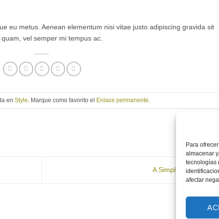
gue eu metus. Aenean elementum nisi vitae justo adipiscing gravida sit
 quam, vel semper mi tempus ac.
ada en
Style
. Marque como favorito el
Enlace permanente
.
Para ofrecer
almacenar y/
tecnologías
A Simple Blog Post
identificaci
afectar nega
AC