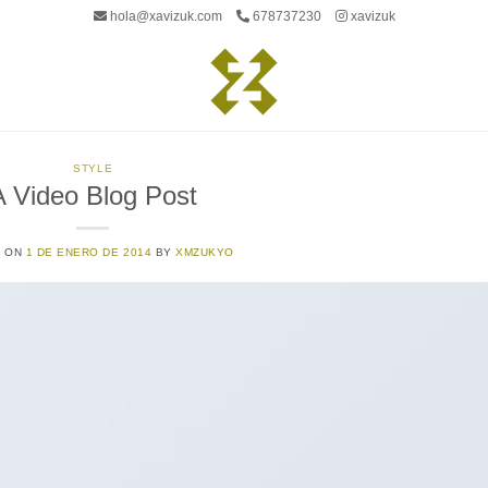
hola@xavizuk.com
678737230
xavizuk
STYLE
A Video Blog Post
D ON
1 DE ENERO DE 2014
BY
XMZUKYO