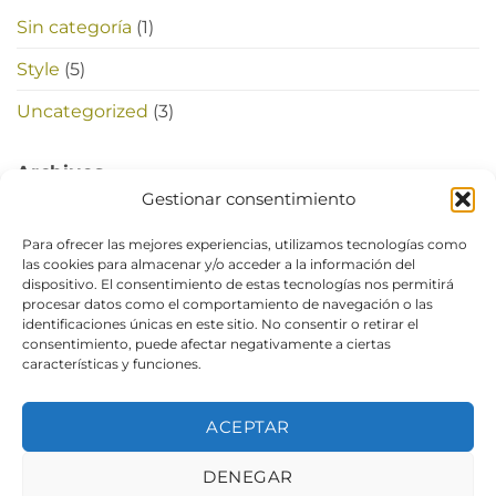
Sin categoría
(1)
Style
(5)
Uncategorized
(3)
Archivos
Gestionar consentimiento
noviembre 2021
(1)
Para ofrecer las mejores experiencias, utilizamos tecnologías como
las cookies para almacenar y/o acceder a la información del
noviembre 2015
(1)
dispositivo. El consentimiento de estas tecnologías nos permitirá
procesar datos como el comportamiento de navegación o las
octubre 2015
(2)
identificaciones únicas en este sitio. No consentir o retirar el
consentimiento, puede afectar negativamente a ciertas
enero 2014
(1)
características y funciones.
diciembre 2013
(2)
ACEPTAR
agosto 2013
(2)
DENEGAR