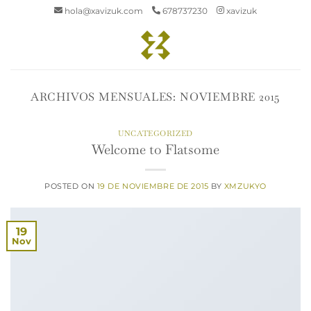
Saltar
hola@xavizuk.com
678737230
xavizuk
al
contenido
ARCHIVOS MENSUALES:
NOVIEMBRE 2015
UNCATEGORIZED
Welcome to Flatsome
POSTED ON
19 DE NOVIEMBRE DE 2015
BY
XMZUKYO
19
Nov