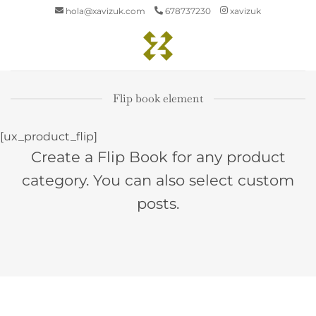
Saltar
hola@xavizuk.com
678737230
xavizuk
al
contenido
Flip book element
[ux_product_flip]
Create a Flip Book for any product
category. You can also select custom
posts.